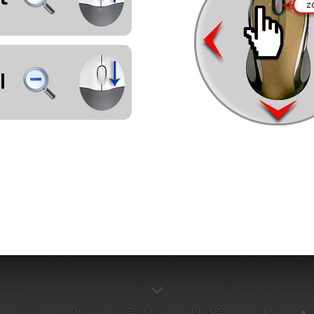
울릉
안동
우리집
남양주
부산