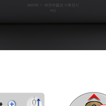
360VR
예천박물관 기획전시
예천