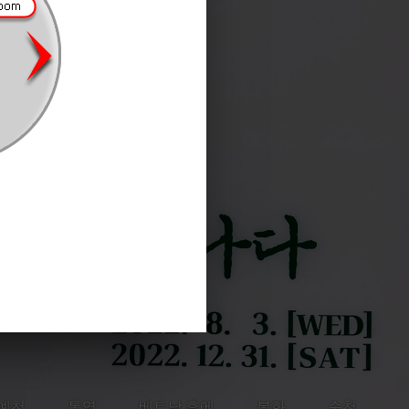
예천
통영
베트남 후에
봉화
순천