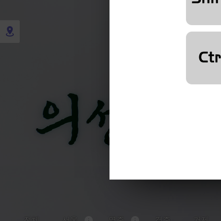
전체
서울
영주
경주
거제