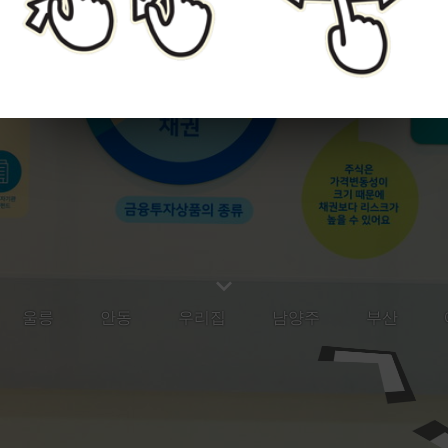
울릉
안동
우리집
남양주
부산