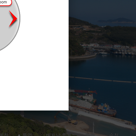
예천
통영
베트남 후에
봉화
순천