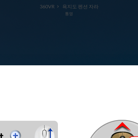
360VR
욕지도 펜션 자라
통영