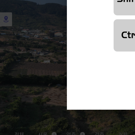
전체
서울
영주
경주
거제