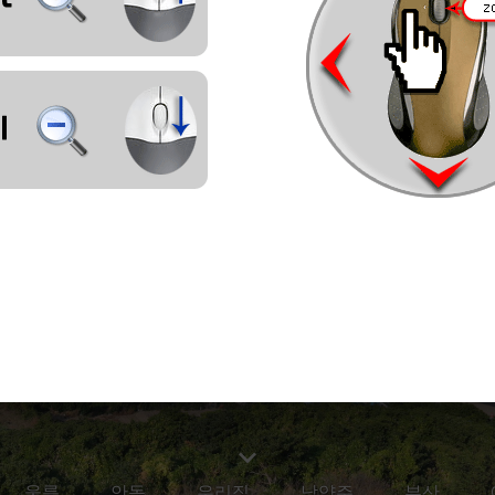
울릉
안동
우리집
남양주
부산