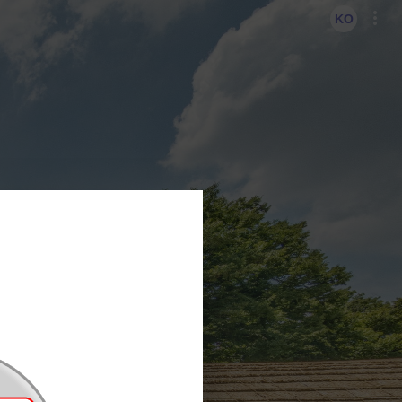
KO
EN
KO