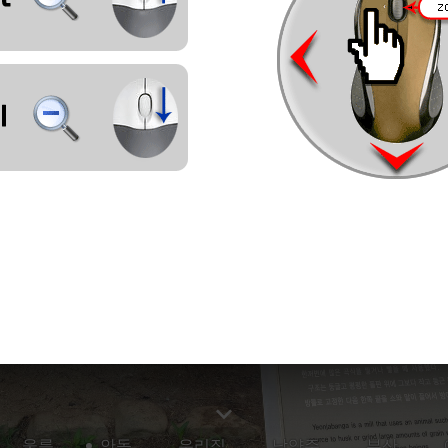
울릉
안동
우리집
남양주
부산