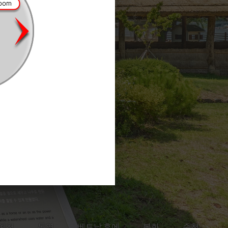
예천
통영
베트남 후에
봉화
순천