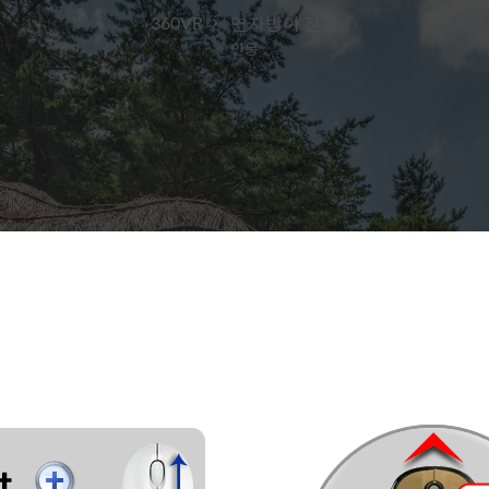
360VR
연자방아 전경
안동