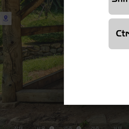
전체
서울
영주
경주
거제