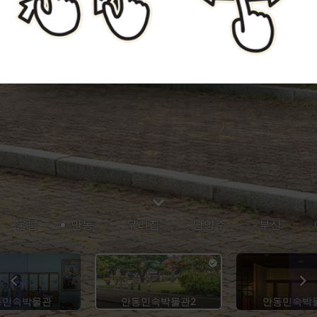
울릉
안동
우리집
남양주
부산
동민속박물관
안동민속박물관2
안동민속박