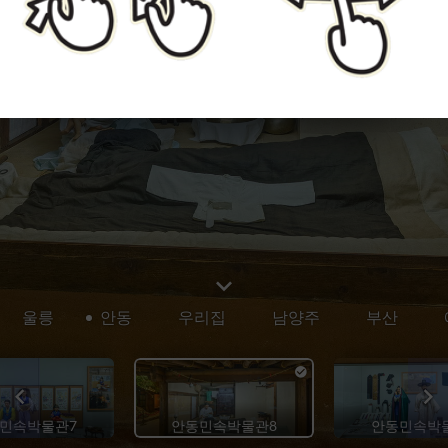
울릉
안동
우리집
남양주
부산
민속박물관7
안동민속박물관8
안동민속박